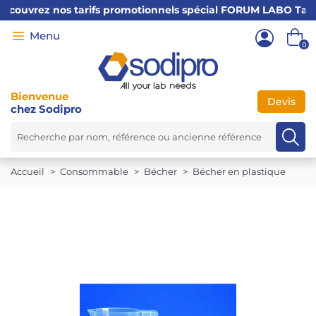
uvrez nos tarifs promotionnels spécial FORUM LABO Tarif valab
0
Bienvenue
Devis
chez Sodipro
←
×
Accueil
Consommable
Bécher
Bécher en plastique
PRODUITS
CHIMIQUES
CONSOMMABLES
MATÉRIEL