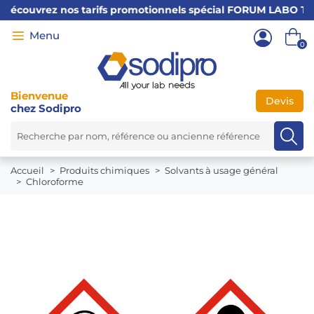
couvrez nos tarifs promotionnels spécial FORUM LABO Tarif val
0
Bienvenue
Devis
chez Sodipro
←
×
Accueil
Produits chimiques
Solvants à usage général
Chloroforme
PRODUITS
CHIMIQUES
CONSOMMABLES
MATÉRIEL