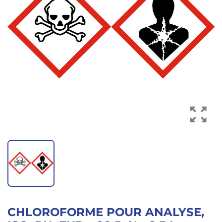
DOCUMENTATION
+33
476
23
39
27
CHLOROFORME POUR ANALYSE,