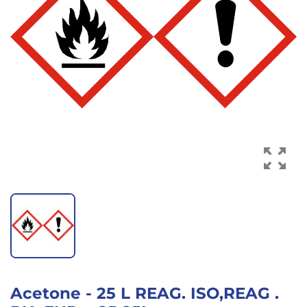
DOCUMENTATION
+33
476
23
39
27
Acetone - 25 L REAG. ISO,REAG .