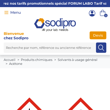
z nos tarifs promotionnels spécial FORUM LABO Tarif valable j
0
Bienvenue
Devis
chez Sodipro
←
×
Accueil
Produits chimiques
Solvants à usage général
Acétone
PRODUITS
CHIMIQUES
CONSOMMABLES
MATÉRIEL